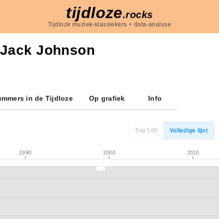
tijdloze
.rocks
Tijdloze muziek-klassiekers + data-analyse
Jack Johnson
mmers in de Tijdloze
Op grafiek
Info
Top 100
Volledige lijst
1990
2000
2010