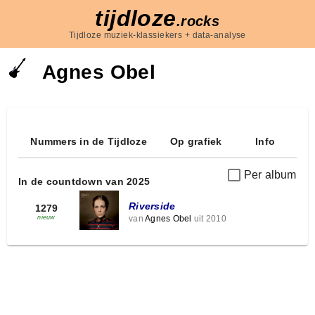
tijdloze
.rocks
Tijdloze muziek-klassiekers + data-analyse
Agnes Obel
Nummers in de Tijdloze
Op grafiek
Info
Per album
In de countdown van 2025
Riverside
1279
van
Agnes Obel
uit 2010
nieuw