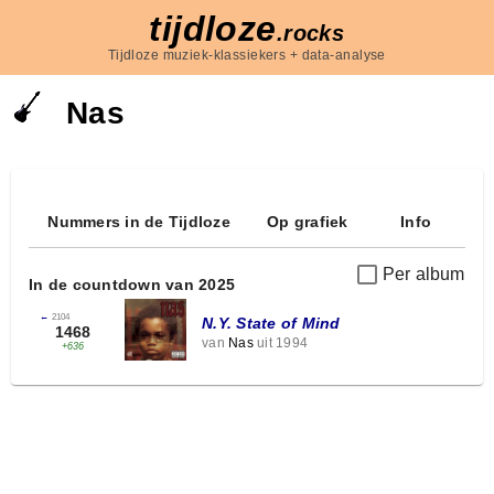
tijdloze
.rocks
Tijdloze muziek-klassiekers + data-analyse
Nas
Nummers in de Tijdloze
Op grafiek
Info
Per album
In de countdown van 2025
←
2104
N.Y. State of Mind
1468
van
Nas
uit 1994
+636