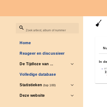
Zoek artiest, album of nummer
Home
Nu
Reageer en discussieer
In d
De Tijdloze van ...
←
167
1
Volledige database
Statistieken
(top 100)
Deze website