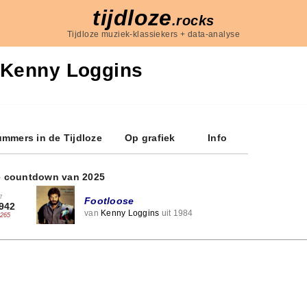
tijdloze
.rocks
Tijdloze muziek-klassiekers + data-analyse
Kenny Loggins
mmers in de Tijdloze
Op grafiek
Info
e countdown van 2025
7
Footloose
942
van
Kenny Loggins
uit 1984
-265