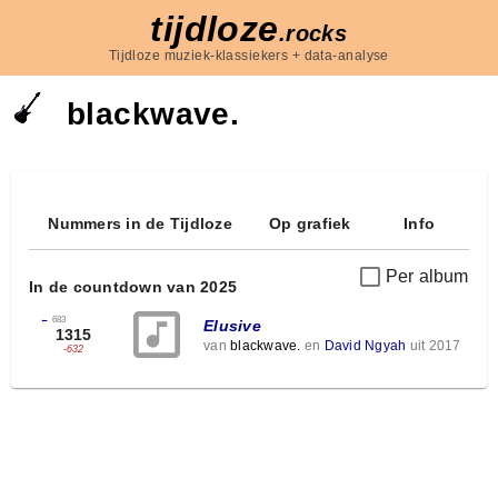
tijdloze
.rocks
Tijdloze muziek-klassiekers + data-analyse
blackwave.
Nummers in de Tijdloze
Op grafiek
Info
Per album
In de countdown van 2025
←
683
Elusive
1315
van
blackwave.
en
David Ngyah
uit 2017
-632