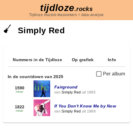
tijdloze
.rocks
Tijdloze muziek-klassiekers + data-analyse
Simply Red
Nummers in de Tijdloze
Op grafiek
Info
Per album
In de countdown van 2025
Fairground
1590
van
Simply Red
uit 1995
nieuw
If You Don't Know Me by Now
1822
van
Simply Red
uit 1989
nieuw