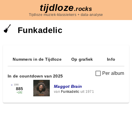
tijdloze
.rocks
Tijdloze muziek-klassiekers + data-analyse
Funkadelic
Nummers in de Tijdloze
Op grafiek
Info
Per album
In de countdown van 2025
←
1066
Maggot Brain
885
van
Funkadelic
uit 1971
+181