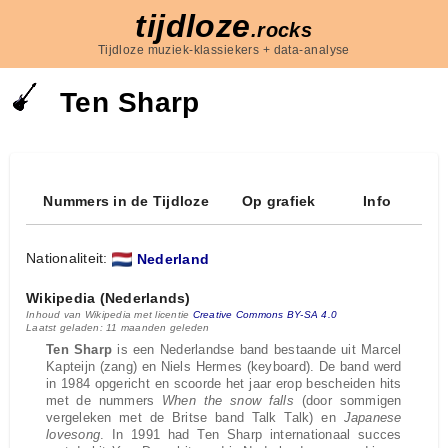
tijdloze
.rocks
Tijdloze muziek-klassiekers + data-analyse
Ten Sharp
Nummers in de Tijdloze
Op grafiek
Info
Nationaliteit:
Nederland
Wikipedia (Nederlands)
Inhoud van Wikipedia met licentie
Creative Commons BY-SA 4.0
Laatst geladen: 11 maanden geleden
Ten Sharp
is een Nederlandse band bestaande uit Marcel
Kapteijn (zang) en Niels Hermes (keyboard). De band werd
in 1984 opgericht en scoorde het jaar erop bescheiden hits
met de nummers
When the snow falls
(door sommigen
vergeleken met de Britse band Talk Talk) en
Japanese
lovesong
. In 1991 had Ten Sharp internationaal succes