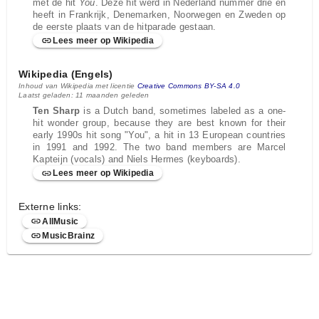
met de hit
You
. Deze hit werd in Nederland nummer drie en
heeft in Frankrijk, Denemarken, Noorwegen en Zweden op
de eerste plaats van de hitparade gestaan.
Lees meer op Wikipedia
Wikipedia (Engels)
Inhoud van Wikipedia met licentie
Creative Commons BY-SA 4.0
Laatst geladen: 11 maanden geleden
Ten Sharp
is a Dutch band, sometimes labeled as a one-
hit wonder group, because they are best known for their
early 1990s hit song "You", a hit in 13 European countries
in 1991 and 1992. The two band members are Marcel
Kapteijn (vocals) and Niels Hermes (keyboards).
Lees meer op Wikipedia
Externe links:
AllMusic
MusicBrainz