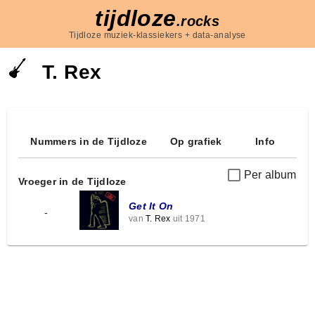
tijdloze
.rocks
Tijdloze muziek-klassiekers + data-analyse
T. Rex
Nummers in de Tijdloze
Op grafiek
Info
Per album
Vroeger in de Tijdloze
Get It On
-
van
T. Rex
uit 1971