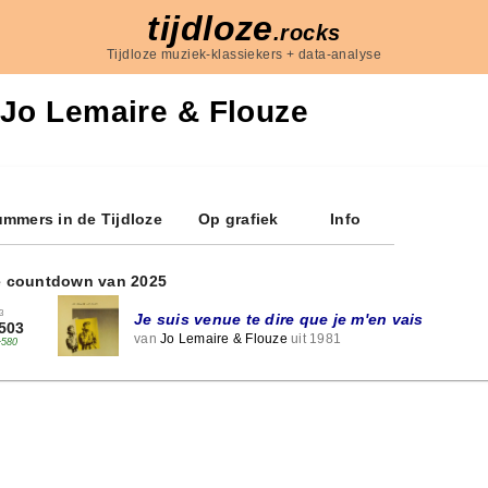
tijdloze
.rocks
Tijdloze muziek-klassiekers + data-analyse
Jo Lemaire & Flouze
mmers in de Tijdloze
Op grafiek
Info
e countdown van 2025
3
Je suis venue te dire que je m'en vais
503
van
Jo Lemaire & Flouze
uit 1981
+580