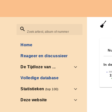
Zoek artiest, album of nummer
Home
Nu
Reageer en discussieer
In d
De Tijdloze van ...
←
208
1
Volledige database
Statistieken
(top 100)
Deze website