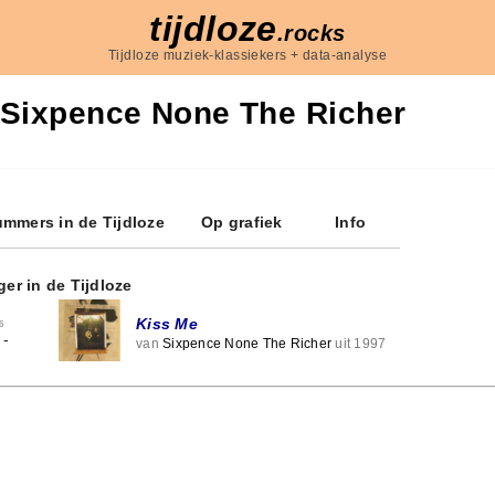
tijdloze
.rocks
Tijdloze muziek-klassiekers + data-analyse
Sixpence None The Richer
mmers in de Tijdloze
Op grafiek
Info
ger in de Tijdloze
Kiss Me
6
-
van
Sixpence None The Richer
uit 1997