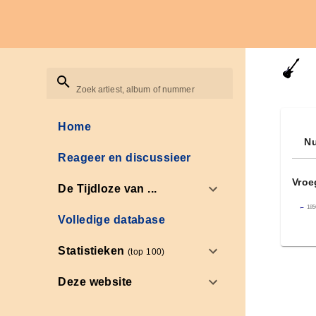
Zoek artiest, album of nummer
Home
Nu
Reageer en discussieer
Vroe
De Tijdloze van ...
←
185
Volledige database
Statistieken
(top 100)
Deze website