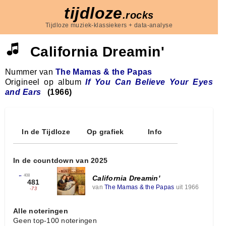
tijdloze
.rocks
Tijdloze muziek-klassiekers + data-analyse
California Dreamin'
Nummer van
The Mamas & the Papas
Origineel op album
If You Can Believe Your Eyes
and Ears
(1966)
In de Tijdloze
Op grafiek
Info
In de countdown van 2025
←
408
California Dreamin'
481
van
The Mamas & the Papas
uit 1966
-73
Alle noteringen
Geen top-100 noteringen