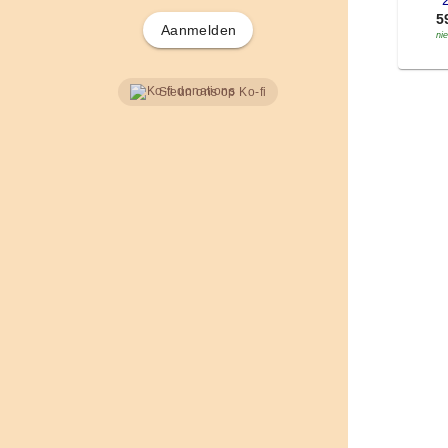
'
5
Aanmelden
ni
Steun ons op Ko-fi