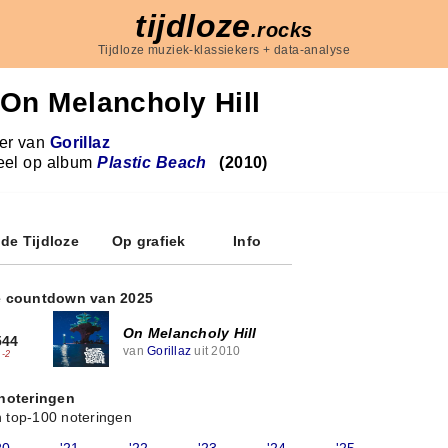
tijdloze
.rocks
Tijdloze muziek-klassiekers + data-analyse
On Melancholy Hill
r van
Gorillaz
eel op album
Plastic Beach
(2010)
 de Tijdloze
Op grafiek
Info
e countdown van 2025
On Melancholy Hill
544
van
Gorillaz
uit 2010
-2
 noteringen
 top-100 noteringen