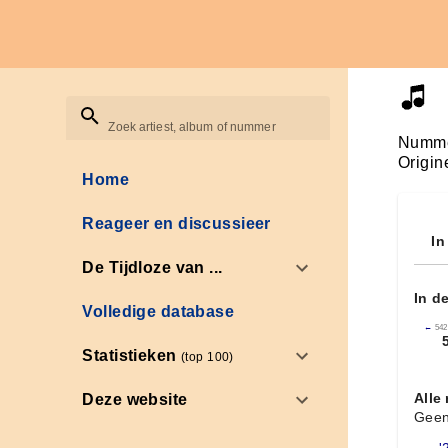
Zoek artiest, album of nummer
Numme
Origin
Home
Reageer en discussieer
In
De Tijdloze van ...
In d
Volledige database
←
542
Statistieken
(top 100)
Alle
Deze website
Geen