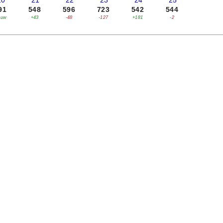
20
'21
'22
'23
'24
'25
91
548
596
723
542
544
euw
+43
-48
-127
+181
-2