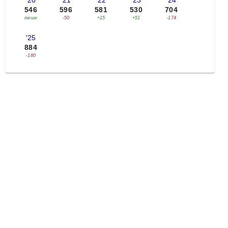
'20
'21
'22
'23
'24
546
596
581
530
704
nieuw
-50
+15
+51
-174
'25
884
-180