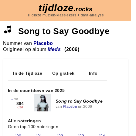
tijdloze
.rocks
Tijdloze muziek-klassiekers + data-analyse
Song to Say Goodbye
Nummer van
Placebo
Origineel op album
Meds
(2006)
In de Tijdloze
Op grafiek
Info
In de countdown van 2025
←
704
Song to Say Goodbye
884
van
Placebo
uit 2006
-180
Alle noteringen
Geen top-100 noteringen