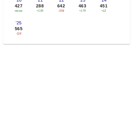
'20
'21
'22
'23
'24
427
288
642
463
451
nieuw
+139
-354
+179
+12
'25
565
-114