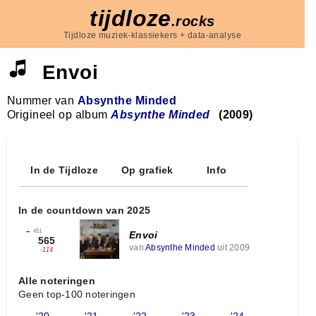
tijdloze
.rocks
Tijdloze muziek-klassiekers + data-analyse
Envoi
Nummer van
Absynthe Minded
Origineel op album
Absynthe Minded
(2009)
In de Tijdloze
Op grafiek
Info
In de countdown van 2025
←
451
Envoi
565
van
Absynthe Minded
uit 2009
-114
Alle noteringen
Geen top-100 noteringen