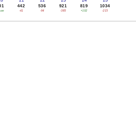
20
'21
'22
'23
'24
'25
01
442
536
921
819
1034
euw
-41
-94
-385
+102
-215