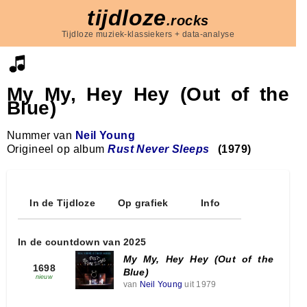
tijdloze
.rocks
Tijdloze muziek-klassiekers + data-analyse
My My, Hey Hey (Out of the
Blue)
Nummer van
Neil Young
Origineel op album
Rust Never Sleeps
(1979)
In de Tijdloze
Op grafiek
Info
In de countdown van 2025
My My, Hey Hey (Out of the
1698
Blue)
nieuw
van
Neil Young
uit 1979