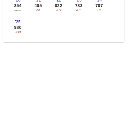
'20
'21
'22
'23
'24
354
405
622
783
767
nieuw
-51
-217
-161
+16
'25
980
-213