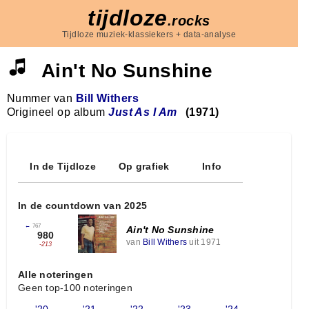
tijdloze
.rocks
Tijdloze muziek-klassiekers + data-analyse
Ain't No Sunshine
Nummer van
Bill Withers
Origineel op album
Just As I Am
(1971)
In de Tijdloze
Op grafiek
Info
In de countdown van 2025
←
767
Ain't No Sunshine
980
van
Bill Withers
uit 1971
-213
Alle noteringen
Geen top-100 noteringen