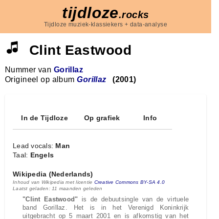
tijdloze
.rocks
Tijdloze muziek-klassiekers + data-analyse
Clint Eastwood
Nummer van
Gorillaz
Origineel op album
Gorillaz
(2001)
In de Tijdloze
Op grafiek
Info
Lead vocals:
Man
Taal:
Engels
Wikipedia (Nederlands)
Inhoud van Wikipedia met licentie
Creative Commons BY-SA 4.0
Laatst geladen: 11 maanden geleden
"Clint Eastwood"
is de debuutsingle van de virtuele
band Gorillaz. Het is in het Verenigd Koninkrijk
uitgebracht op 5 maart 2001 en is afkomstig van het