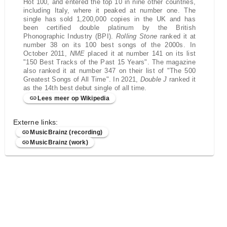
Hot 100, and entered the top 10 in nine other countries,
including Italy, where it peaked at number one. The
single has sold 1,200,000 copies in the UK and has
been certified double platinum by the British
Phonographic Industry (BPI).
Rolling Stone
ranked it at
number 38 on its 100 best songs of the 2000s. In
October 2011,
NME
placed it at number 141 on its list
"150 Best Tracks of the Past 15 Years". The magazine
also ranked it at number 347 on their list of "The 500
Greatest Songs of All Time". In 2021,
Double J
ranked it
as the 14th best debut single of all time.
Lees meer op Wikipedia
Externe links:
MusicBrainz (recording)
MusicBrainz (work)