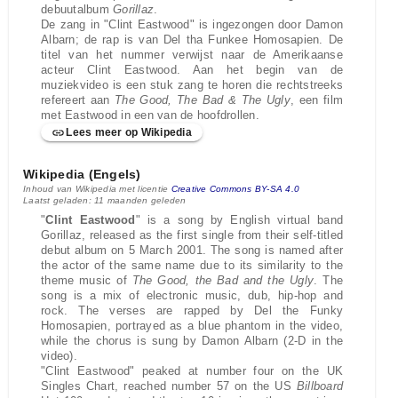
debuutalbum
Gorillaz
.
De zang in "Clint Eastwood" is ingezongen door Damon
Albarn; de rap is van Del tha Funkee Homosapien. De
titel van het nummer verwijst naar de Amerikaanse
acteur Clint Eastwood. Aan het begin van de
muziekvideo is een stuk zang te horen die rechtstreeks
refereert aan
The Good, The Bad & The Ugly
, een film
met Eastwood in een van de hoofdrollen.
Lees meer op Wikipedia
Wikipedia (Engels)
Inhoud van Wikipedia met licentie
Creative Commons BY-SA 4.0
Laatst geladen: 11 maanden geleden
"
Clint Eastwood
" is a song by English virtual band
Gorillaz, released as the first single from their self-titled
debut album on 5 March 2001. The song is named after
the actor of the same name due to its similarity to the
theme music of
The Good, the Bad and the Ugly
. The
song is a mix of electronic music, dub, hip-hop and
rock. The verses are rapped by Del the Funky
Homosapien, portrayed as a blue phantom in the video,
while the chorus is sung by Damon Albarn (2-D in the
video).
"Clint Eastwood" peaked at number four on the UK
Singles Chart, reached number 57 on the US
Billboard