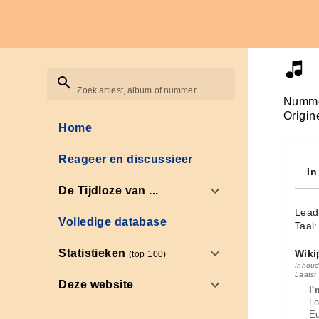
Zoek artiest, album of nummer
Numme
Origin
Home
Reageer en discussieer
In
De Tijdloze van ...
Lead
Volledige database
Taal
Statistieken
Wiki
(top 100)
Inhoud
Laatst
Deze website
I'
Lo
Eu