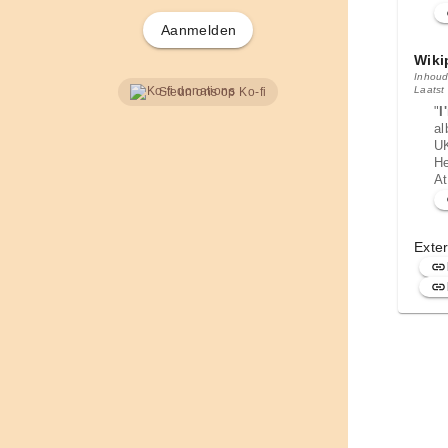
Aanmelden
Wiki
Inhoud
Laatst
Steun ons op Ko-fi
"
I
a
U
He
At
Exter