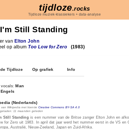
tijdloze
.rocks
Tijdloze muziek-klassiekers + data-analyse
I'm Still Standing
r van
Elton John
eel op album
Too Low for Zero
(1983)
 de Tijdloze
Op grafiek
Info
 vocals:
Man
:
Engels
pedia (Nederlands)
 van Wikipedia met licentie
Creative Commons BY-SA 4.0
 geladen: 11 maanden geleden
m Still Standing
is een nummer van de Britse zanger Elton John en afko
w for Zero uit 1983. In april dat jaar werd het nummer eerst in de VS en C
ropa, Australië, Nieuw-Zeeland, Japan en Zuid-Afrika.