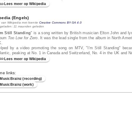
Lees meer op Wikipedia
pedia (Engels)
 van Wikipedia met licentie
Creative Commons BY-SA 4.0
 geladen: 11 maanden geleden
'm Still Standing
" is a song written by British musician Elton John and ly
lbum
Too Low for Zero
. It was the lead single from the album in North Amer
K.
lped by a video promoting the song on MTV, "I'm Still Standing" becam
lantic, peaking at No. 1 in Canada and Switzerland, No. 4 in the UK and 
Lees meer op Wikipedia
ne links:
MusicBrainz (recording)
MusicBrainz (work)