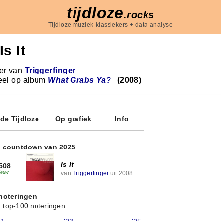
tijdloze
.rocks
Tijdloze muziek-klassiekers + data-analyse
Is It
r van
Triggerfinger
eel op album
What Grabs Ya?
(2008)
 de Tijdloze
Op grafiek
Info
e countdown van 2025
Is It
508
van
Triggerfinger
uit 2008
ieuw
 noteringen
 top-100 noteringen