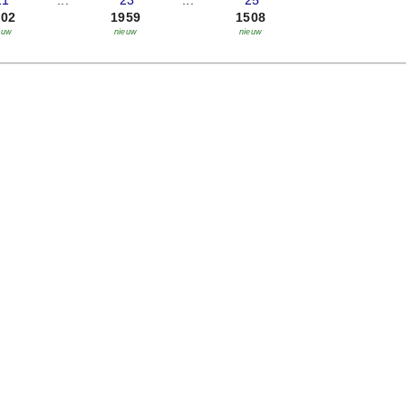
21
...
'23
...
'25
002
1959
1508
euw
nieuw
nieuw