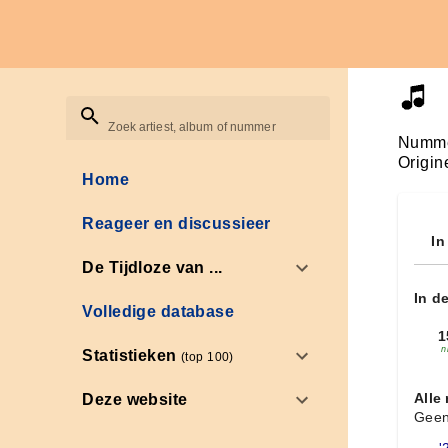
Zoek artiest, album of nummer
Numme
Origin
Home
Reageer en discussieer
In
De Tijdloze van ...
In d
Volledige database
1
n
Statistieken
(top 100)
Alle
Deze website
Geen