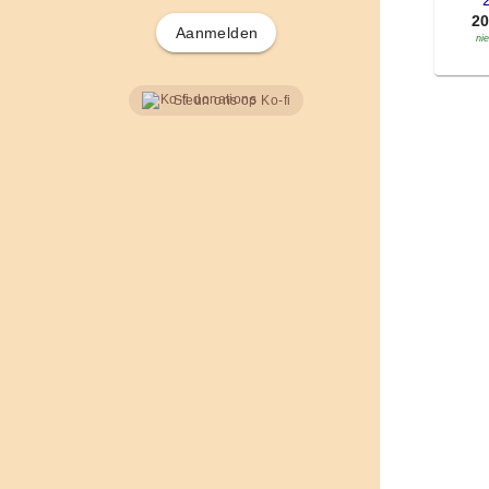
'
2
Aanmelden
ni
Steun ons op Ko-fi