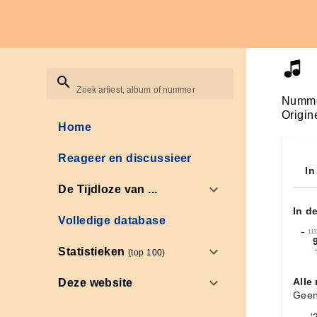
Zoek artiest, album of nummer
Numme
Origin
Home
Reageer en discussieer
In
De Tijdloze van ...
In d
Volledige database
←
113
Statistieken
(top 100)
Alle
Deze website
Geen