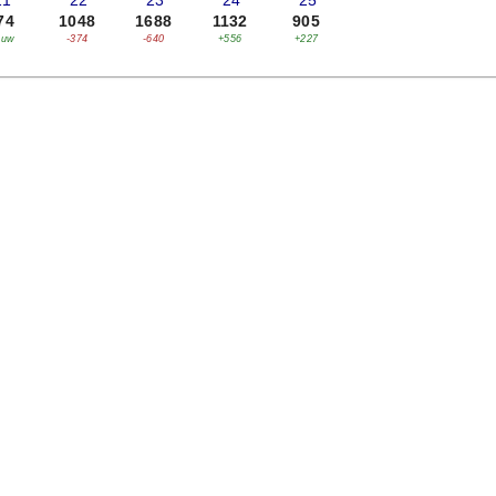
21
'22
'23
'24
'25
74
1048
1688
1132
905
euw
-374
-640
+556
+227