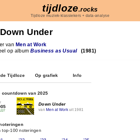
tijdloze
.rocks
Tijdloze muziek-klassiekers + data-analyse
Down Under
r van
Men at Work
eel op album
Business as Usual
(1981)
 de Tijdloze
Op grafiek
Info
e countdown van 2025
2
Down Under
905
van
Men at Work
uit 1981
+227
 noteringen
 top-100 noteringen