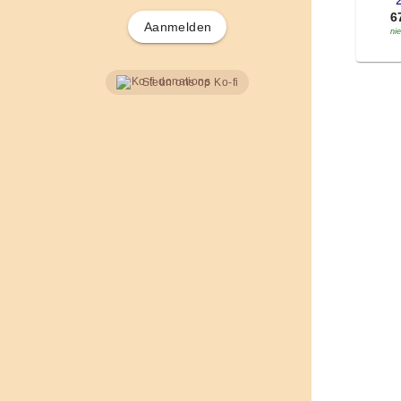
'
6
Aanmelden
ni
Steun ons op Ko-fi