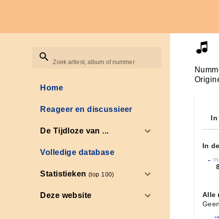
Zoek artiest, album of nummer
Numme
Origin
Home
Reageer en discussieer
In
De Tijdloze van ...
In d
Volledige database
←
771
Statistieken
(top 100)
Alle
Deze website
Geen