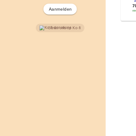
'
7
Aanmelden
ni
Steun ons op Ko-fi