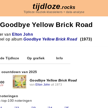
tijdloze
.rocks
Tijdloze muziek-klassiekers + data-analyse
Goodbye Yellow Brick Road
r van
Elton John
eel op album
Goodbye Yellow Brick Road
(1973)
 de Tijdloze
Op grafiek
Info
e countdown van 2025
Goodbye Yellow Brick Road
800
van
Elton John
uit 1973
-29
 noteringen
 top-100 noteringen