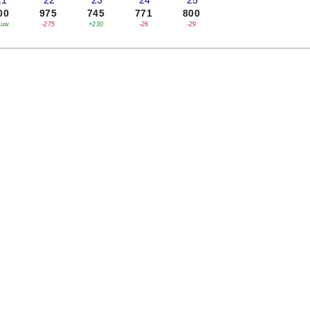
21
'22
'23
'24
'25
00
975
745
771
800
euw
-275
+230
-26
-29