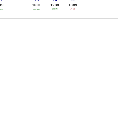
21
...
'23
'24
'25
09
1601
1238
1389
euw
nieuw
+363
-151