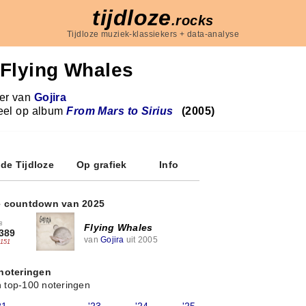
tijdloze
.rocks
Tijdloze muziek-klassiekers + data-analyse
Flying Whales
r van
Gojira
eel op album
From Mars to Sirius
(2005)
 de Tijdloze
Op grafiek
Info
e countdown van 2025
8
Flying Whales
389
van
Gojira
uit 2005
-151
 noteringen
 top-100 noteringen