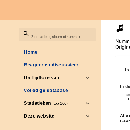
Zoek artiest, album of nummer
Numme
Origin
Home
Reageer en discussieer
In
De Tijdloze van ...
In d
Volledige database
←
123
1
Statistieken
(top 100)
Alle
Deze website
Geen