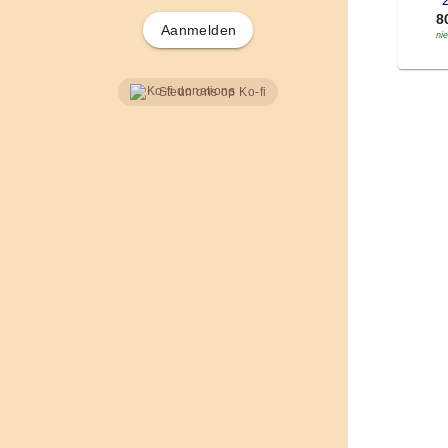
'
8
Aanmelden
ni
Steun ons op Ko-fi