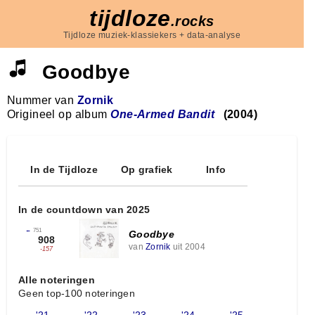
tijdloze
.rocks
Tijdloze muziek-klassiekers + data-analyse
Goodbye
Nummer van
Zornik
Origineel op album
One-Armed Bandit
(2004)
In de Tijdloze
Op grafiek
Info
In de countdown van 2025
←
751
Goodbye
908
van
Zornik
uit 2004
-157
Alle noteringen
Geen top-100 noteringen