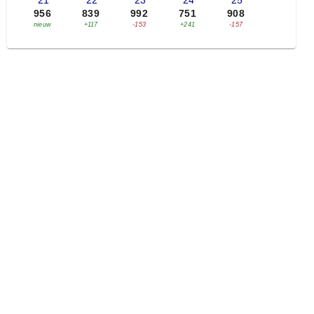
'21
'22
'23
'24
'25
956
839
992
751
908
nieuw
+117
-153
+241
-157