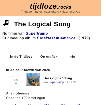
tijdloze
.rocks
Tijdloze muziek-klassiekers + data-analyse
The Logical Song
Nummer van
Supertramp
Origineel op album
Breakfast in America
(1979)
In de Tijdloze
Op grafiek
Info
In de countdown van 2025
←
930
The Logical Song
899
van
Supertramp
uit 1979
+31
Alle noteringen
Geen top-100 noteringen