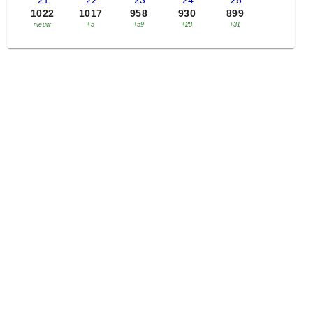
'21
'22
'23
'24
'25
1022
1017
958
930
899
nieuw
+5
+59
+28
+31