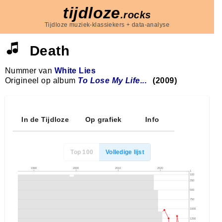
tijdloze
.rocks
Tijdloze muziek-klassiekers + data-analyse
Death
Nummer van
White Lies
Origineel op album
To Lose My Life...
(2009)
In de Tijdloze
Op grafiek
Info
Top 100
Volledige lijst
1990
2000
2010
2020
1
100
250
500
750
1000
1250