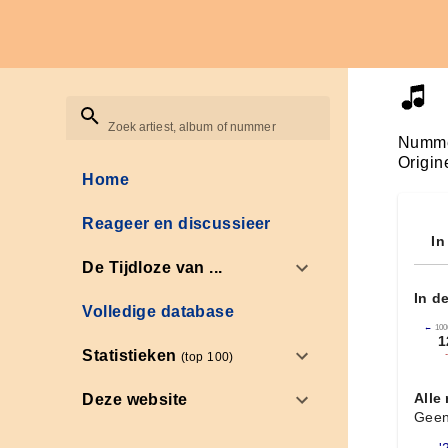
Zoek artiest, album of nummer
Numme
Origin
Home
Reageer en discussieer
In
De Tijdloze van ...
In d
Volledige database
←
100
1
Statistieken
(top 100)
Alle
Deze website
Geen