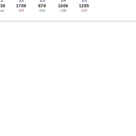
21
'22
'23
'24
'25
030
1709
878
1006
1285
euw
-679
+831
-128
-279