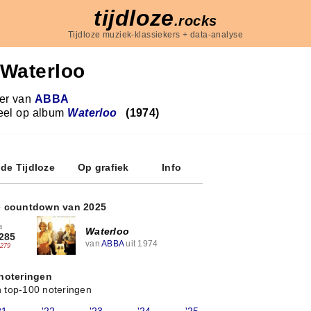
tijdloze
.rocks
Tijdloze muziek-klassiekers + data-analyse
Waterloo
r van
ABBA
eel op album
Waterloo
(1974)
 de Tijdloze
Op grafiek
Info
e countdown van 2025
6
Waterloo
285
van
ABBA
uit 1974
-279
 noteringen
 top-100 noteringen