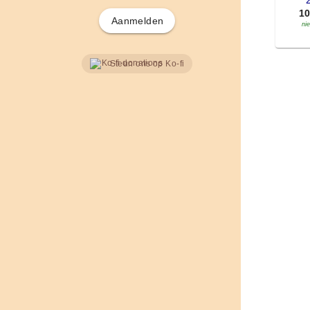
'
1
Aanmelden
ni
Steun ons op Ko-fi