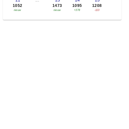
'21
...
'23
'24
'25
1052
1473
1095
1208
nieuw
nieuw
+378
-113