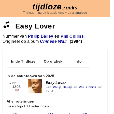
tijdloze
.rocks
Tijdloze muziek-klassiekers + data-analyse
Easy Lover
Nummer van
Philip Bailey
en
Phil Collins
Origineel op album
Chinese Wall
(1984)
In de Tijdloze
Op grafiek
Info
In de countdown van 2025
Easy Lover
←
1095
1208
van
Philip Bailey
en
Phil Collins
uit
-113
1984
Alle noteringen
Geen top-100 noteringen