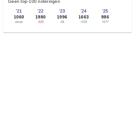
Geen top-100 noteringen
'21
'22
'23
'24
'25
1060
1980
1996
1663
986
nieuw
-920
-16
+333
+677