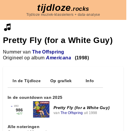
tijdloze
.rocks
Tijdloze muziek-klassiekers + data-analyse
Pretty Fly (for a White Guy)
Nummer van
The Offspring
Origineel op album
Americana
(1998)
In de Tijdloze
Op grafiek
Info
In de countdown van 2025
←
1663
Pretty Fly (for a White Guy)
986
van
The Offspring
uit 1998
+677
Alle noteringen