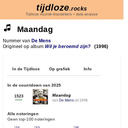
tijdloze
.rocks
Tijdloze muziek-klassiekers + data-analyse
Maandag
Nummer van
De Mens
Origineel op album
Wil je beroemd zijn?
(1996)
In de Tijdloze
Op grafiek
Info
In de countdown van 2025
Maandag
1523
van
De Mens
uit 1996
nieuw
Alle noteringen
Geen top-100 noteringen