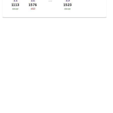
'21
'22
...
'25
1113
1576
1523
nieuw
-463
nieuw