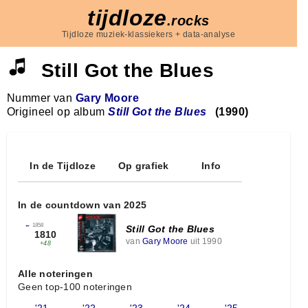
tijdloze
.rocks
Tijdloze muziek-klassiekers + data-analyse
Still Got the Blues
Nummer van
Gary Moore
Origineel op album
Still Got the Blues
(1990)
In de Tijdloze
Op grafiek
Info
In de countdown van 2025
←
1858
Still Got the Blues
1810
van
Gary Moore
uit 1990
+48
Alle noteringen
Geen top-100 noteringen