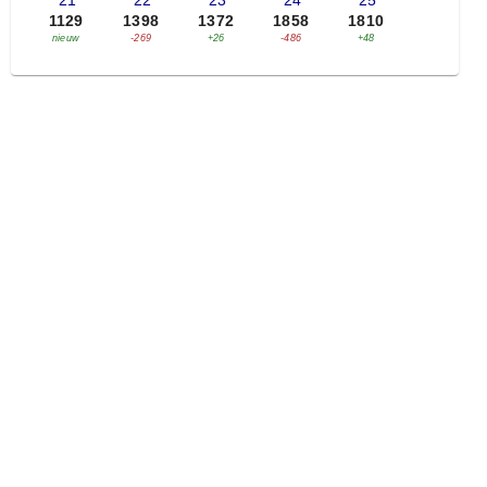
'21
'22
'23
'24
'25
1129
1398
1372
1858
1810
nieuw
-269
+26
-486
+48