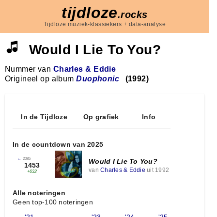
tijdloze
.rocks
Tijdloze muziek-klassiekers + data-analyse
Would I Lie To You?
Nummer van
Charles & Eddie
Origineel op album
Duophonic
(1992)
In de Tijdloze
Op grafiek
Info
In de countdown van 2025
←
2085
Would I Lie To You?
1453
van
Charles & Eddie
uit 1992
+632
Alle noteringen
Geen top-100 noteringen