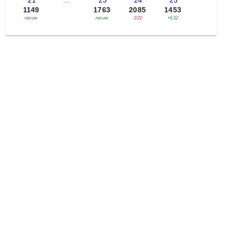
'21
...
'23
'24
'25
1149
1763
2085
1453
nieuw
nieuw
-322
+632