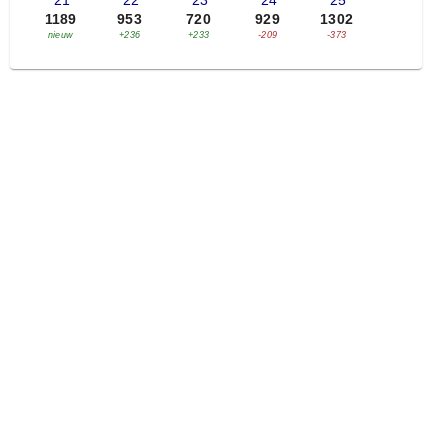
'21
'22
'23
'24
'25
1189
953
720
929
1302
nieuw
+236
+233
-209
-373