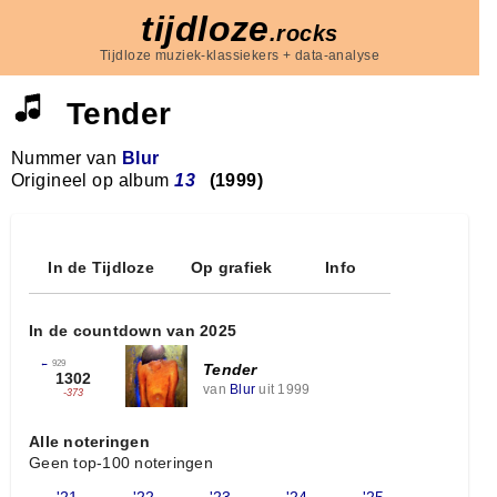
tijdloze
.rocks
Tijdloze muziek-klassiekers + data-analyse
Tender
Nummer van
Blur
Origineel op album
13
(1999)
In de Tijdloze
Op grafiek
Info
In de countdown van 2025
←
929
Tender
1302
van
Blur
uit 1999
-373
Alle noteringen
Geen top-100 noteringen