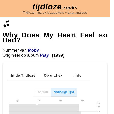
tijdloze
.rocks
Tijdloze muziek-klassiekers + data-analyse
Why Does My Heart Feel so
Bad?
Nummer van
Moby
Origineel op album
Play
(1999)
In de Tijdloze
Op grafiek
Info
Top 100
Volledige lijst
1990
2000
2010
2020
1
100
250
500