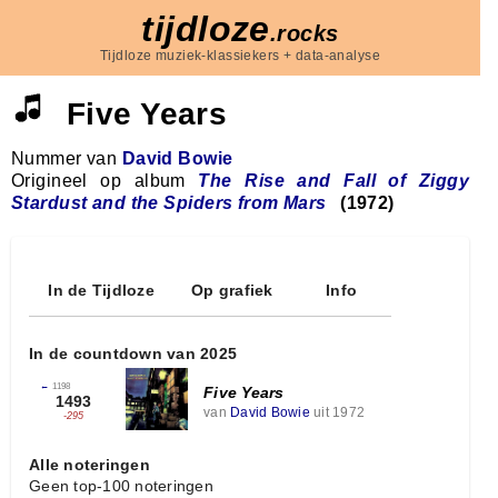
tijdloze
.rocks
Tijdloze muziek-klassiekers + data-analyse
Five Years
Nummer van
David Bowie
Origineel op album
The Rise and Fall of Ziggy
Stardust and the Spiders from Mars
(1972)
In de Tijdloze
Op grafiek
Info
In de countdown van 2025
←
1198
Five Years
1493
van
David Bowie
uit 1972
-295
Alle noteringen
Geen top-100 noteringen