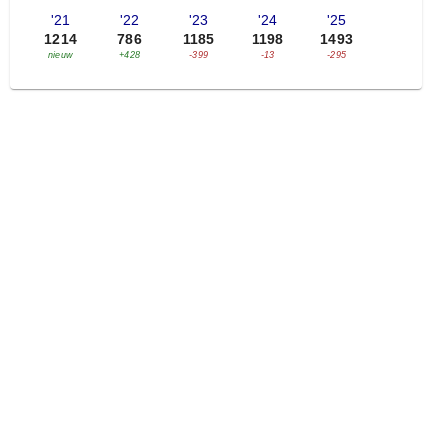
'21
'22
'23
'24
'25
1214
786
1185
1198
1493
nieuw
+428
-399
-13
-295