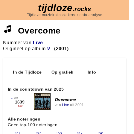
tijdloze
.rocks
Tijdloze muziek-klassiekers + data-analyse
Overcome
Nummer van
Live
Origineel op album
V
(2001)
In de Tijdloze
Op grafiek
Info
In de countdown van 2025
←
959
Overcome
1639
van
Live
uit 2001
-680
Alle noteringen
Geen top-100 noteringen