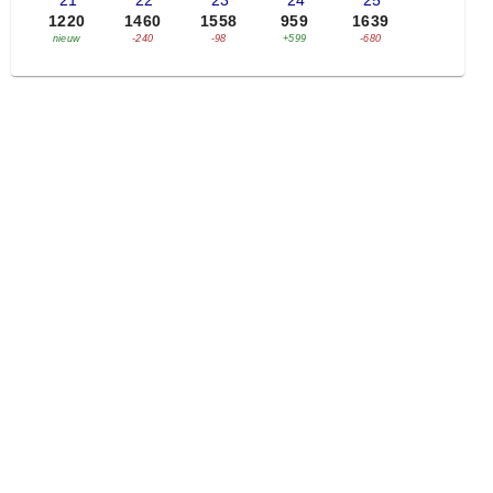
'21
'22
'23
'24
'25
1220
1460
1558
959
1639
nieuw
-240
-98
+599
-680