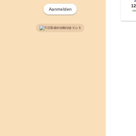
'
1
Aanmelden
ni
Steun ons op Ko-fi