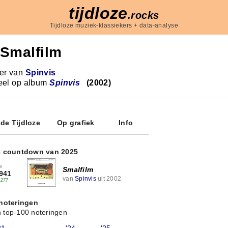
tijdloze
.rocks
Tijdloze muziek-klassiekers + data-analyse
Smalfilm
r van
Spinvis
eel op album
Spinvis
(2002)
 de Tijdloze
Op grafiek
Info
e countdown van 2025
8
Smalfilm
941
van
Spinvis
uit 2002
+277
 noteringen
 top-100 noteringen