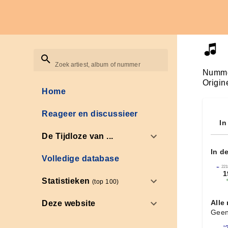
Zoek artiest, album of nummer
Numme
Origin
Home
Reageer en discussieer
In
De Tijdloze van ...
In d
Volledige database
←
221
1
Statistieken
(top 100)
Alle
Deze website
Geen