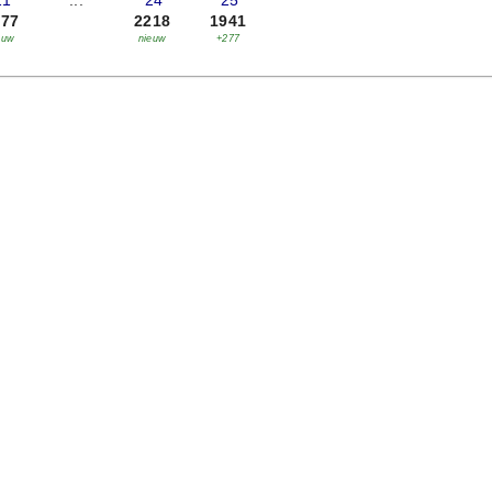
21
...
'24
'25
277
2218
1941
euw
nieuw
+277