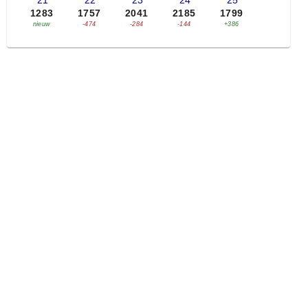
'21
'22
'23
'24
'25
1283
1757
2041
2185
1799
nieuw
-474
-284
-144
+386