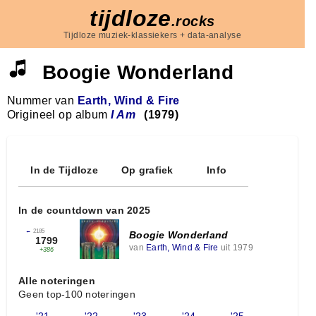
tijdloze
.rocks
Tijdloze muziek-klassiekers + data-analyse
Boogie Wonderland
Nummer van
Earth, Wind & Fire
Origineel op album
I Am
(1979)
In de Tijdloze
Op grafiek
Info
In de countdown van 2025
←
2185
Boogie Wonderland
1799
van
Earth, Wind & Fire
uit 1979
+386
Alle noteringen
Geen top-100 noteringen