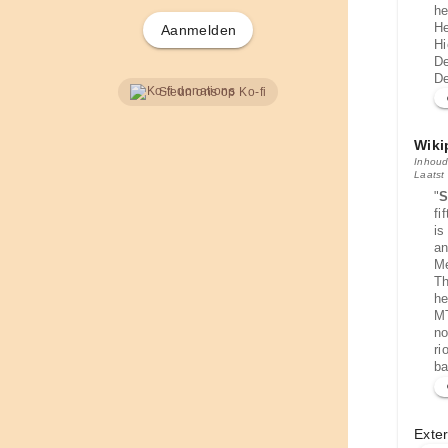
he
He
Aanmelden
Hi
De
De
Steun ons op Ko-fi
Wiki
Inhoud
Laatst
"
S
fi
is
an
Me
Th
he
MT
no
ri
ba
Exter