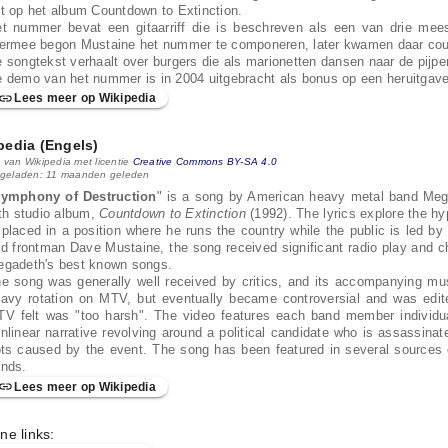
t op het album Countdown to Extinction.
t nummer bevat een gitaarriff die is beschreven als een van drie mee
ermee begon Mustaine het nummer te componeren, later kwamen daar coup
 songtekst verhaalt over burgers die als marionetten dansen naar de pijpen
 demo van het nummer is in 2004 uitgebracht als bonus op een heruitgav
Lees meer op Wikipedia
pedia (Engels)
 van Wikipedia met licentie
Creative Commons BY-SA 4.0
 geladen: 11 maanden geleden
ymphony of Destruction
" is a song by American heavy metal band Mega
fth studio album,
Countdown to Extinction
(1992). The lyrics explore the hy
 placed in a position where he runs the country while the public is led 
d frontman Dave Mustaine, the song received significant radio play and cha
gadeth's best known songs.
e song was generally well received by critics, and its accompanying mu
avy rotation on MTV, but eventually became controversial and was edit
V felt was "too harsh". The video features each band member individual
nlinear narrative revolving around a political candidate who is assassin
ots caused by the event. The song has been featured in several sources
nds.
Lees meer op Wikipedia
ne links: