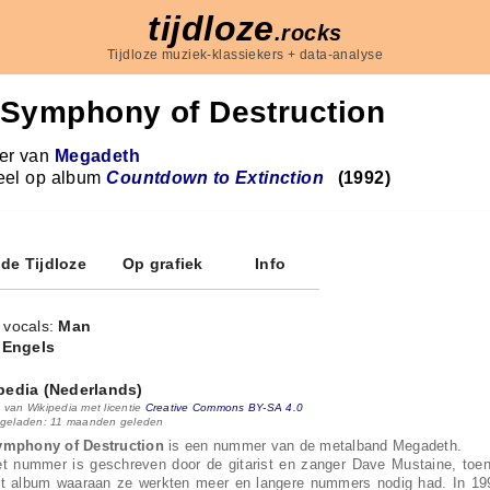
tijdloze
.rocks
Tijdloze muziek-klassiekers + data-analyse
Symphony of Destruction
r van
Megadeth
eel op album
Countdown to Extinction
(1992)
 de Tijdloze
Op grafiek
Info
 vocals:
Man
:
Engels
pedia (Nederlands)
 van Wikipedia met licentie
Creative Commons BY-SA 4.0
 geladen: 11 maanden geleden
ymphony of Destruction
is een nummer van de metalband Megadeth.
t nummer is geschreven door de gitarist en zanger Dave Mustaine, toen
t album waaraan ze werkten meer en langere nummers nodig had. In 199