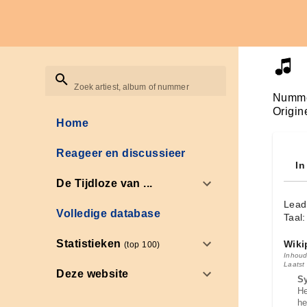
Zoek artiest, album of nummer
Numme
Origin
Home
Reageer en discussieer
In
De Tijdloze van ...
Lead
Volledige database
Taal
Statistieken
Wiki
(top 100)
Inhoud
Laatst
Deze website
S
He
he