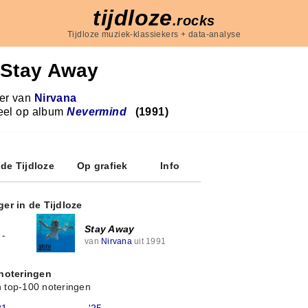
tijdloze
.rocks
Tijdloze muziek-klassiekers + data-analyse
Stay Away
r van
Nirvana
eel op album
Nevermind
(1991)
 de Tijdloze
Op grafiek
Info
ger in de Tijdloze
Stay Away
-
van
Nirvana
uit 1991
 noteringen
 top-100 noteringen