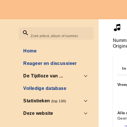
Zoek artiest, album of nummer
Numme
Origin
Home
Reageer en discussieer
In
De Tijdloze van ...
Vroe
Volledige database
Statistieken
(top 100)
Alle
Deze website
Geen