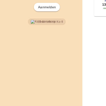
'
1
Aanmelden
ni
Steun ons op Ko-fi