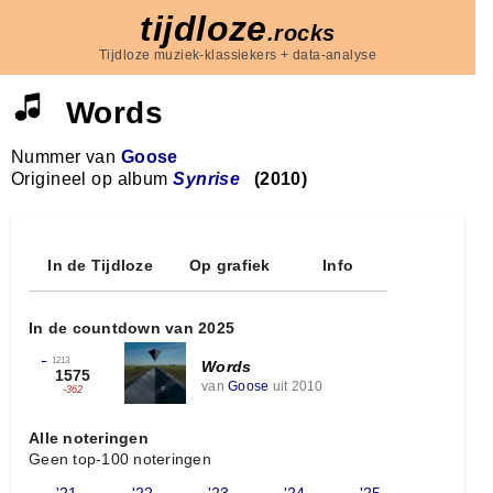
tijdloze
.rocks
Tijdloze muziek-klassiekers + data-analyse
Words
Nummer van
Goose
Origineel op album
Synrise
(2010)
In de Tijdloze
Op grafiek
Info
In de countdown van 2025
←
1213
Words
1575
van
Goose
uit 2010
-362
Alle noteringen
Geen top-100 noteringen