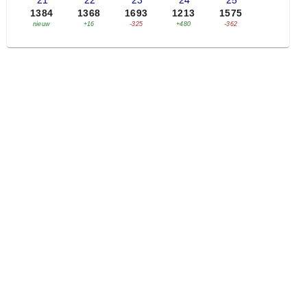
'21
'22
'23
'24
'25
1384
1368
1693
1213
1575
nieuw
+16
-325
+480
-362