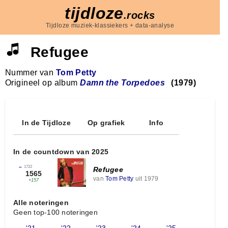
tijdloze
.rocks
Tijdloze muziek-klassiekers + data-analyse
Refugee
Nummer van
Tom Petty
Origineel op album
Damn the Torpedoes
(1979)
In de Tijdloze
Op grafiek
Info
In de countdown van 2025
←
1722
Refugee
1565
van
Tom Petty
uit 1979
+157
Alle noteringen
Geen top-100 noteringen