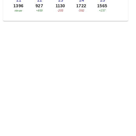
'21
'22
'23
'24
'25
1396
927
1130
1722
1565
nieuw
+469
-203
-592
+157