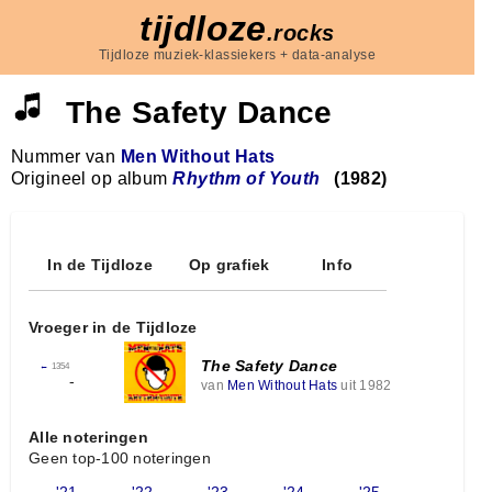
tijdloze
.rocks
Tijdloze muziek-klassiekers + data-analyse
The Safety Dance
Nummer van
Men Without Hats
Origineel op album
Rhythm of Youth
(1982)
In de Tijdloze
Op grafiek
Info
Vroeger in de Tijdloze
The Safety Dance
←
1354
-
van
Men Without Hats
uit 1982
Alle noteringen
Geen top-100 noteringen