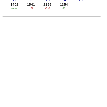
'21
'22
'23
'24
'25
1402
1541
2155
1354
-
nieuw
-139
-614
+801