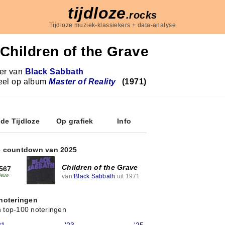
tijdloze
.rocks
Tijdloze muziek-klassiekers + data-analyse
Children of the Grave
r van
Black Sabbath
eel op album
Master of Reality
(1971)
 de Tijdloze
Op grafiek
Info
e countdown van 2025
Children of the Grave
567
van
Black Sabbath
uit 1971
ieuw
 noteringen
 top-100 noteringen