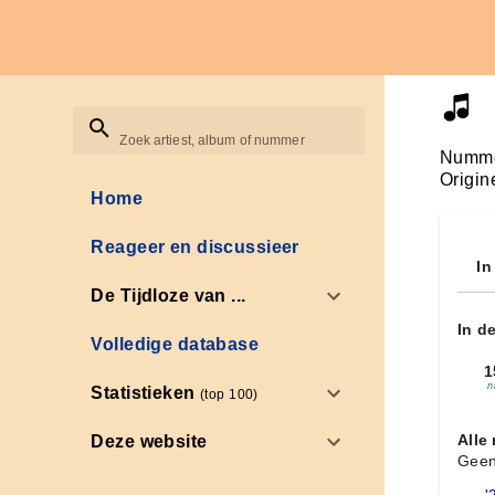
Zoek artiest, album of nummer
Numme
Origin
Home
Reageer en discussieer
In
De Tijdloze van ...
In d
Volledige database
1
n
Statistieken
(top 100)
Alle
Deze website
Geen