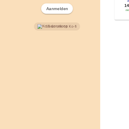
'
1
Aanmelden
ni
Steun ons op Ko-fi