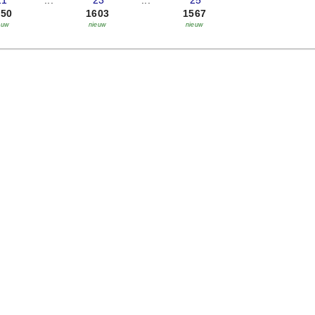
21
...
'23
...
'25
450
1603
1567
euw
nieuw
nieuw