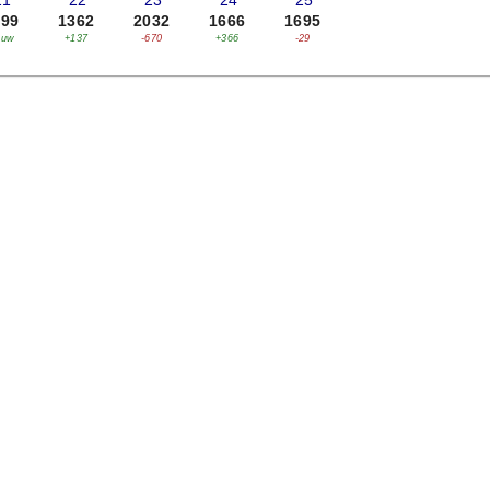
21
'22
'23
'24
'25
499
1362
2032
1666
1695
euw
+137
-670
+366
-29