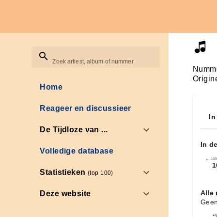
Zoek artiest, album of nummer
Numme
Origin
Home
Reageer en discussieer
In
De Tijdloze van ...
In d
Volledige database
←
166
1
Statistieken
(top 100)
Alle
Deze website
Geen