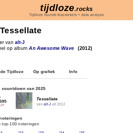
tijdloze
.rocks
Tijdloze muziek-klassiekers + data-analyse
Tessellate
r van
alt-J
eel op album
An Awesome Wave
(2012)
 de Tijdloze
Op grafiek
Info
e countdown van 2025
6
Tessellate
695
van
alt-J
uit 2012
-29
 noteringen
 top-100 noteringen