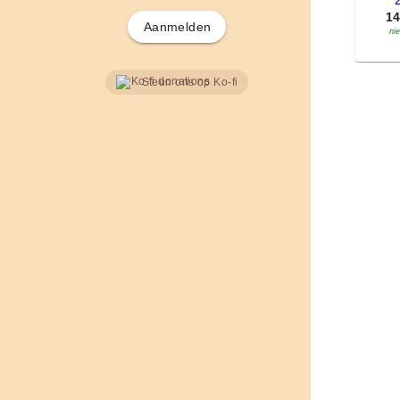
'
1
Aanmelden
ni
Steun ons op Ko-fi