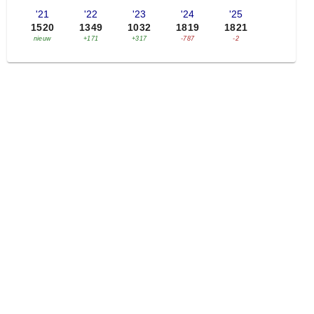
'21
'22
'23
'24
'25
1520
1349
1032
1819
1821
nieuw
+171
+317
-787
-2