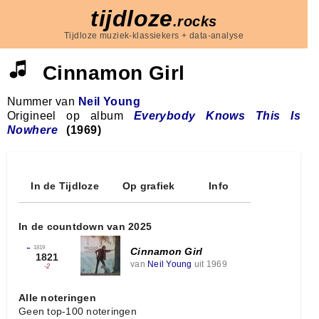
tijdloze
.rocks
Tijdloze muziek-klassiekers + data-analyse
Cinnamon Girl
Nummer van
Neil Young
Origineel op album
Everybody Knows This Is
Nowhere
(1969)
In de Tijdloze
Op grafiek
Info
In de countdown van 2025
←
1819
Cinnamon Girl
1821
van
Neil Young
uit 1969
-2
Alle noteringen
Geen top-100 noteringen