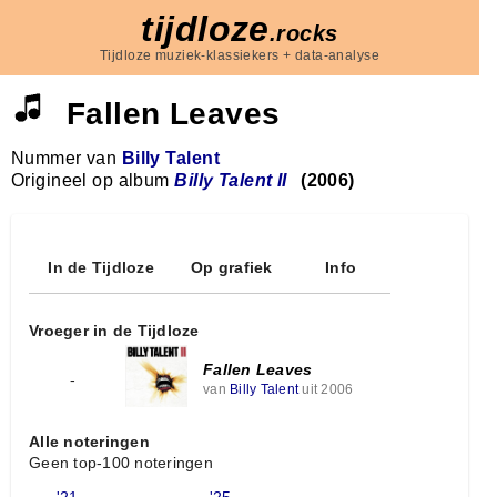
tijdloze
.rocks
Tijdloze muziek-klassiekers + data-analyse
Fallen Leaves
Nummer van
Billy Talent
Origineel op album
Billy Talent II
(2006)
In de Tijdloze
Op grafiek
Info
Vroeger in de Tijdloze
Fallen Leaves
-
van
Billy Talent
uit 2006
Alle noteringen
Geen top-100 noteringen