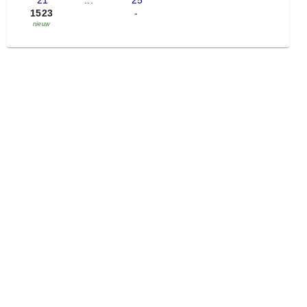
'21
...
'25
1523
-
nieuw