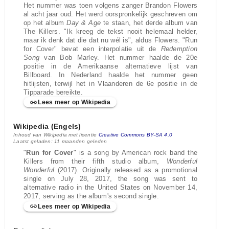
Het nummer was toen volgens zanger Brandon Flowers
al acht jaar oud. Het werd oorspronkelijk geschreven om
op het album
Day & Age
te staan, het derde album van
The Killers. "Ik kreeg de tekst nooit helemaal helder,
maar ik denk dat die dat nu wél is", aldus Flowers. "Run
for Cover" bevat een interpolatie uit de
Redemption
Song
van Bob Marley. Het nummer haalde de 20e
positie in de Amerikaanse alternatieve lijst van
Billboard. In Nederland haalde het nummer geen
hitlijsten, terwijl het in Vlaanderen de 6e positie in de
Tipparade bereikte.
Lees meer op Wikipedia
Wikipedia (Engels)
Inhoud van Wikipedia met licentie
Creative Commons BY-SA 4.0
Laatst geladen: 11 maanden geleden
"
Run for Cover
" is a song by American rock band the
Killers from their fifth studio album,
Wonderful
Wonderful
(2017). Originally released as a promotional
single on July 28, 2017, the song was sent to
alternative radio in the United States on November 14,
2017, serving as the album's second single.
Lees meer op Wikipedia