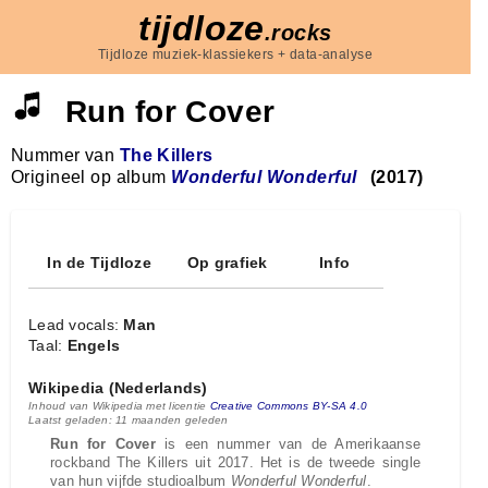
tijdloze
.rocks
Tijdloze muziek-klassiekers + data-analyse
Run for Cover
Nummer van
The Killers
Origineel op album
Wonderful Wonderful
(2017)
In de Tijdloze
Op grafiek
Info
Lead vocals:
Man
Taal:
Engels
Wikipedia (Nederlands)
Inhoud van Wikipedia met licentie
Creative Commons BY-SA 4.0
Laatst geladen: 11 maanden geleden
Run for Cover
is een nummer van de Amerikaanse
rockband The Killers uit 2017. Het is de tweede single
van hun vijfde studioalbum
Wonderful Wonderful
.