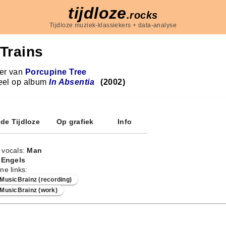
tijdloze
.rocks
Tijdloze muziek-klassiekers + data-analyse
Trains
r van
Porcupine Tree
eel op album
In Absentia
(2002)
 de Tijdloze
Op grafiek
Info
 vocals:
Man
:
Engels
ne links:
MusicBrainz (recording)
MusicBrainz (work)