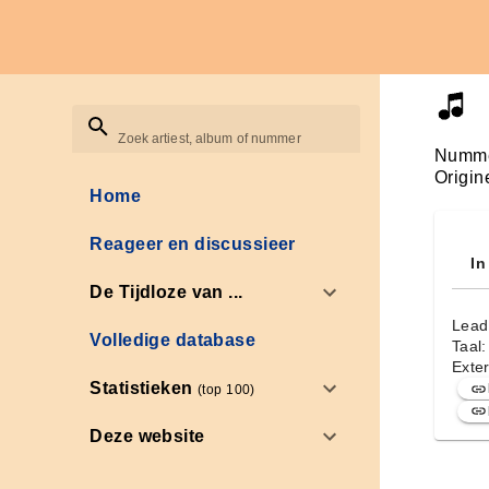
Zoek artiest, album of nummer
Numme
Origin
Home
Reageer en discussieer
In
De Tijdloze van ...
Lead
Volledige database
Taal
Exter
Statistieken
(top 100)
Deze website